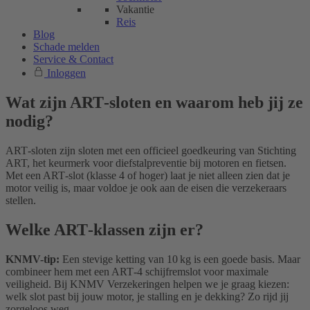
Vakantie
Reis
Blog
Schade melden
Service & Contact
Inloggen
Wat zijn ART‑sloten en waarom heb jij ze
nodig?
ART‑sloten zijn sloten met een officieel goedkeuring van Stichting
ART, het keurmerk voor diefstalpreventie bij motoren en fietsen.
Met een ART‑slot (klasse 4 of hoger) laat je niet alleen zien dat je
motor veilig is, maar voldoe je ook aan de eisen die verzekeraars
stellen.
Welke ART‑klassen zijn er?
KNMV-tip:
Een stevige ketting van 10 kg is een goede basis. Maar
combineer hem met een ART‑4 schijfremslot voor maximale
veiligheid. Bij KNMV Verzekeringen helpen we je graag kiezen:
welk slot past bij jouw motor, je stalling en je dekking? Zo rijd jij
zorgeloos weg.