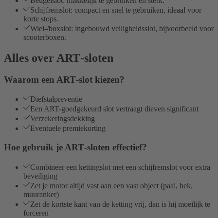
Beugelslot: makkelijk te gebruiken én sterk.
Schijfremslot: compact en snel te gebruiken, ideaal voor
korte stops.
Wiel-/boxslot: ingebouwd veiligheidsslot, bijvoorbeeld voor
scooterboxen.
Alles over ART‑sloten
Waarom een ART‑slot kiezen?
Diefstalpreventie
Een ART-goedgekeurd slot vertraagt dieven significant
Verzekeringsdekking
Eventuele premiekorting
Hoe gebruik je ART‑sloten effectief?
Combineer een kettingslot met een schijfremslot voor extra
beveiliging
Zet je motor altijd vast aan een vast object (paal, hek,
muuranker)
Zet de kortste kant van de ketting vrij, dan is hij moeilijk te
forceren