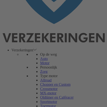
Verzekeringen
Op de weg
Auto
Motor
Persoonlijk
Zorg
Type motor
Allroad
Chopper en Custom
Crossmotor
MX-motor
Oldtimer en Caféracer
Sportmotor
Toermotor