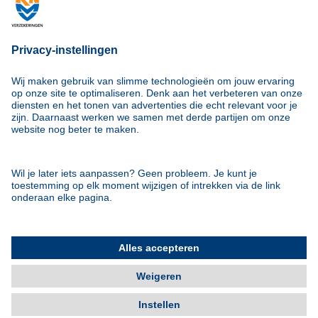
Autoverzekering
Motorverzekering
MX-verzekering
Reisverzekering
Service
Contact
Documenten
Inloggen
Klachtenprocedure
Nog goed verzekerd?
Schade melden
Algemeen
Blog
Over Ons
KNMV Verzekeringen heeft 80 jaar ervaring met het verzekeren
van motoren. Wij zijn de specialist met hart voor je motor
Privacyverklaring
Cookie voorkeuren