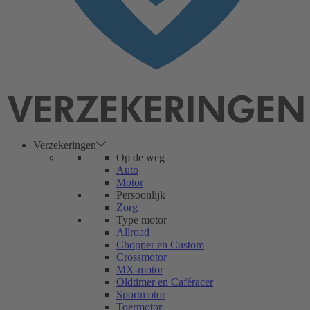
Verzekeringen
Op de weg
Auto
Motor
Persoonlijk
Zorg
Type motor
Allroad
Chopper en Custom
Crossmotor
MX-motor
Oldtimer en Caféracer
Sportmotor
Toermotor