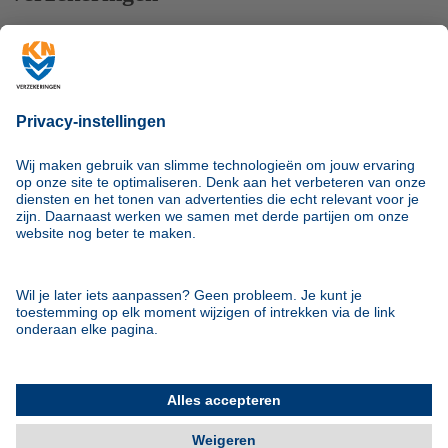
Alle verzekeringen
Autoverzekering
Motorverzekering
MX-verzekering
Reisverzekering
Service
Contact
Documenten
Inloggen
Klachtenprocedure
Nog goed verzekerd?
Schade melden
Algemeen
Blog
Over Ons
KNMV Verzekeringen heeft 80 jaar ervaring met het verzekeren
van motoren. Wij zijn de specialist met hart voor je motor