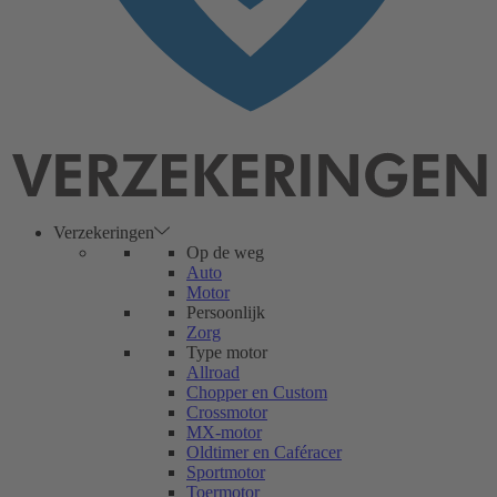
Verzekeringen
Op de weg
Auto
Motor
Persoonlijk
Zorg
Type motor
Allroad
Chopper en Custom
Crossmotor
MX-motor
Oldtimer en Caféracer
Sportmotor
Toermotor